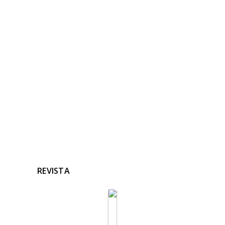
NOTICIAS
RELACIONADAS
Ninguna noticia relacionada
REVISTA