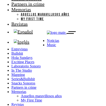
Partners in crime
Memorias
AQUELLOS MARAVILLOSOS AÑOS
MY FIRST TIME
Revistas
Noticias
Music
Entrevistas
Bullshit
Hola Sundays
Exciting Places
Laboratorio Sonoro
In The Studio
Mapping
Series&Bullshit
Snacks Sonoros
Partners in crime
Memorias
Aquellos maravillosos años
My First Time
Revistas