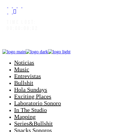
TIME LOST:
00:00:08:04
Noticias
Music
Entrevistas
Bullshit
Hola Sundays
Exciting Places
Laboratorio Sonoro
In The Studio
Mapping
Series&Bullshit
Snacks Sonoros