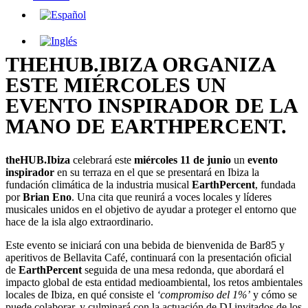
THEHUB.IBIZA ORGANIZA
ESTE MIÉRCOLES UN
EVENTO INSPIRADOR DE LA
MANO DE EARTHPERCENT.
theHUB.Ibiza
celebrará este
miércoles 11 de junio
un
evento
inspirador
en su terraza en el que se presentará en Ibiza la
fundación climática de la industria musical
EarthPercent
, fundada
por
Brian Eno
. Una cita que reunirá a voces locales y líderes
musicales unidos en el objetivo de ayudar a proteger el entorno que
hace de la isla algo extraordinario.
Este evento se iniciará con una bebida de bienvenida de Bar85 y
aperitivos de Bellavita Café, continuará con la presentación oficial
de
EarthPercent
seguida de una mesa redonda, que abordará el
impacto global de esta entidad medioambiental, los retos ambientales
locales de Ibiza, en qué consiste el
‘compromiso del 1%’
y cómo se
puede colaborar, y culminará con la actuación de DJ invitados de los