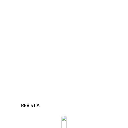
NOTICIAS
RELACIONADAS
Ninguna noticia relacionada
REVISTA