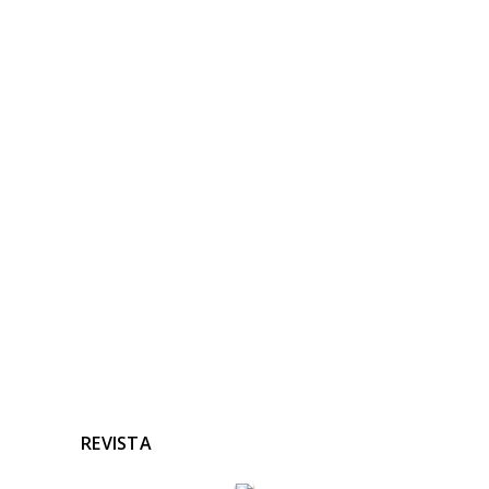
NOTICIAS
RELACIONADAS
Ninguna noticia relacionada
REVISTA