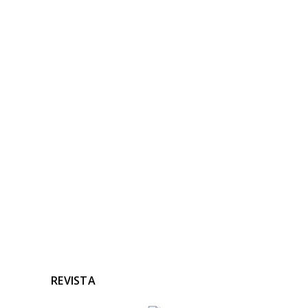
NOTICIAS
RELACIONADAS
Ninguna noticia relacionada
REVISTA