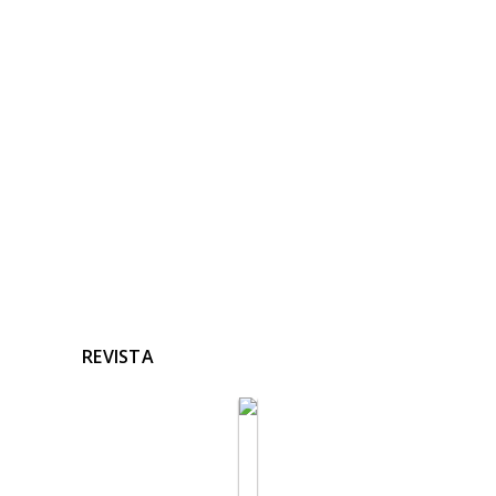
NOTICIAS
RELACIONADAS
Ninguna noticia relacionada
REVISTA