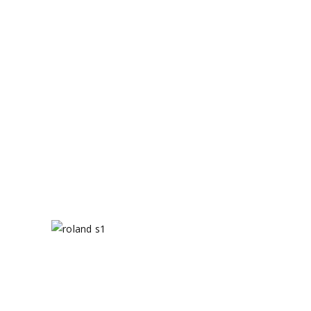
SYSTEM.
LABORATORIO SONORO
#32: ROLAND S-1