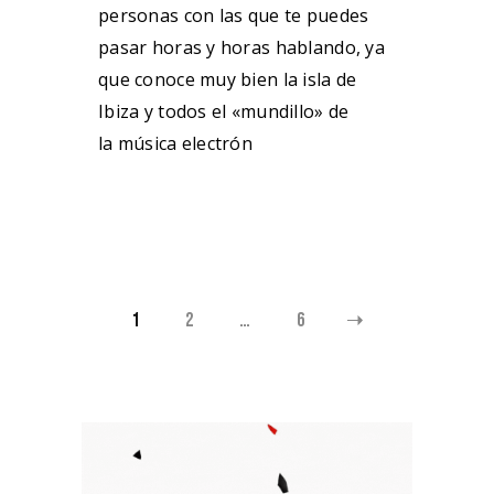
personas con las que te puedes
pasar horas y horas hablando, ya
que conoce muy bien la isla de
Ibiza y todos el «mundillo» de
la música electrón
NAVEGACIÓN
1
2
…
6
DE
ENTRADAS