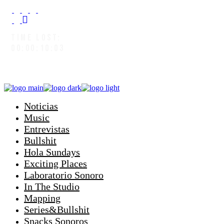
TIME LOST:
00:00:10:07
Noticias
Music
Entrevistas
Bullshit
Hola Sundays
Exciting Places
Laboratorio Sonoro
In The Studio
Mapping
Series&Bullshit
Snacks Sonoros