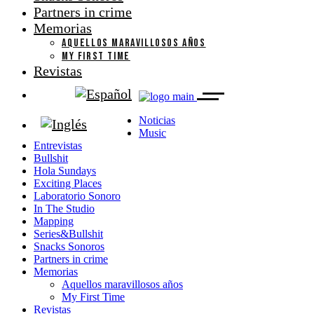
Partners in crime
Memorias
AQUELLOS MARAVILLOSOS AÑOS
MY FIRST TIME
Revistas
Noticias
Music
Entrevistas
Bullshit
Hola Sundays
Exciting Places
Laboratorio Sonoro
In The Studio
Mapping
Series&Bullshit
Snacks Sonoros
Partners in crime
Memorias
Aquellos maravillosos años
My First Time
Revistas