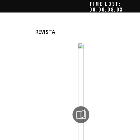
TIME LOST:
00:00:08:05
REVISTA
el,