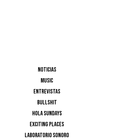
O.bee & T
Ricardo V
primera v
e invitó 
la única 
NOTICIAS
sabíamos 
pinchar. 
MUSIC
Ricardo e
ENTREVISTAS
sorprend
BULLSHIT
Tienes to
HOLA SUNDAYS
https://w
EXCITING PLACES
villalobos
LABORATORIO SONORO