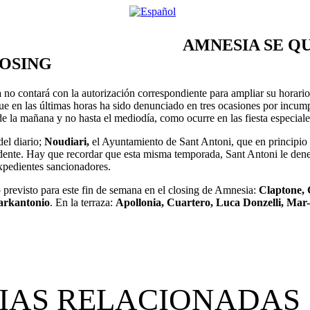
AMNESIA SE Q
LOSING
a
no contará con la autorización correspondiente para ampliar su horario 
e en las últimas horas ha sido denunciado en tres ocasiones por incumpl
de la mañana y no hasta el mediodía, como ocurre en las fiesta especiales
el diario;
Noudiari,
el Ayuntamiento de Sant Antoni, que en principio i
idente. Hay que recordar que esta misma temporada, Sant Antoni le dene
xpedientes sancionadores.
 previsto para este fin de semana en el closing de Amnesia:
Claptone, 
rkantonio
. En la terraza:
Apollonia, Cuartero, Luca Donzelli, Mar-
IAS RELACIONADAS