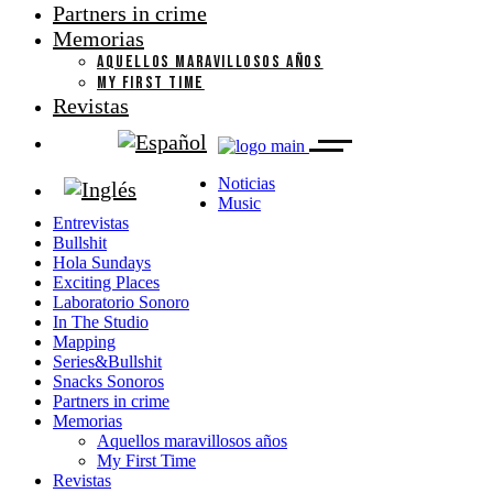
Partners in crime
Memorias
AQUELLOS MARAVILLOSOS AÑOS
MY FIRST TIME
Revistas
Noticias
Music
Entrevistas
Bullshit
Hola Sundays
Exciting Places
Laboratorio Sonoro
In The Studio
Mapping
Series&Bullshit
Snacks Sonoros
Partners in crime
Memorias
Aquellos maravillosos años
My First Time
Revistas