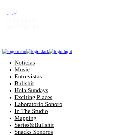
TIME LOST:
00:00:09:01
Noticias
Music
Entrevistas
Bullshit
Hola Sundays
Exciting Places
Laboratorio Sonoro
In The Studio
Mapping
Series&Bullshit
Snacks Sonoros