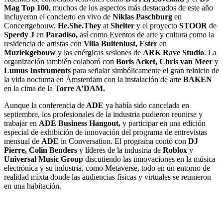
Mag Top 100,
muchos de los aspectos más destacados de este año
incluyeron el concierto en vivo de
Niklas Paschburg
en
Concertgebouw,
He.She.They
at
Shelter
y el proyecto
STOOR
de
Speedy J
en
Paradiso,
así como Eventos de arte y cultura como la
residencia de artistas con
Villa Buitenlust, Ester
en
Muziekgebouw
y las enérgicas sesiones de
ARK Rave Studio
. La
organización también colaboró ​​con
Boris Acket, Chris van Meer
y
Lumus Instruments
para señalar simbólicamente el gran reinicio de
la vida nocturna en Ámsterdam con la instalación de arte
BAKEN
en la cima de la
Torre A’DAM.
Aunque la conferencia de
ADE
ya había sido cancelada en
septiembre, los profesionales de la industria pudieron reunirse y
trabajar en
ADE Business Hangout,
y participar en una edición
especial de exhibición de innovación del programa de entrevistas
mensual de
ADE
in Conversation. El programa contó con
DJ
Pierre, Colin Benders
y líderes de la industria de
Roblox
y
Universal Music Group
discutiendo las innovaciones en la música
electrónica y su industria, como Metaverse, todo en un entorno de
realidad mixta donde las audiencias físicas y virtuales se reunieron
en una habitación.