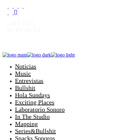
TIME LOST:
00:00:08:05
Noticias
Music
Entrevistas
Bullshit
Hola Sundays
Exciting Places
Laboratorio Sonoro
In The Studio
Mapping
Series&Bullshit
Snacks Sonoros