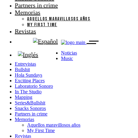
Partners in crime
Memorias
AQUELLOS MARAVILLOSOS AÑOS
MY FIRST TIME
Revistas
Noticias
Music
Entrevistas
Bullshit
Hola Sundays
Exciting Places
Laboratorio Sonoro
In The Studio
Mapping
Series&Bullshit
Snacks Sonoros
Partners in crime
Memorias
Aquellos maravillosos años
My First Time
Revistas