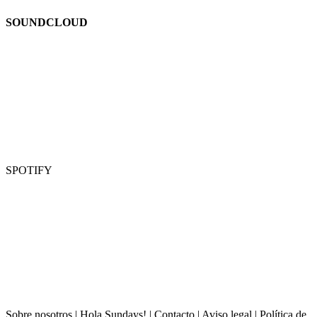
SOUNDCLOUD
SPOTIFY
Sobre nosotros
|
Hola Sundays!
|
Contacto
|
Aviso legal
|
Política de