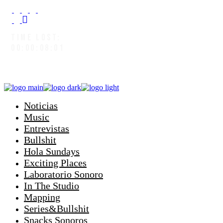
TIME LOST:
00:00:08:04
Noticias
Music
Entrevistas
Bullshit
Hola Sundays
Exciting Places
Laboratorio Sonoro
In The Studio
Mapping
Series&Bullshit
Snacks Sonoros