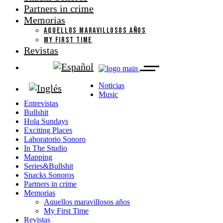
Partners in crime
Memorias
AQUELLOS MARAVILLOSOS AÑOS
MY FIRST TIME
Revistas
Noticias
Music
Entrevistas
Bullshit
Hola Sundays
Exciting Places
Laboratorio Sonoro
In The Studio
Mapping
Series&Bullshit
Snacks Sonoros
Partners in crime
Memorias
Aquellos maravillosos años
My First Time
Revistas