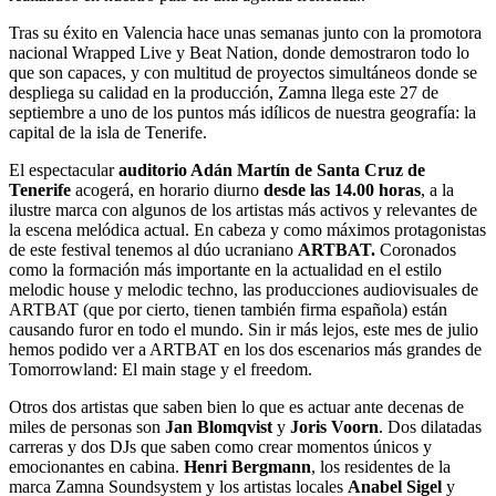
Tras su éxito en Valencia hace unas semanas junto con la promotora
nacional Wrapped Live y Beat Nation, donde demostraron todo lo
que son capaces, y con multitud de proyectos simultáneos donde se
despliega su calidad en la producción, Zamna llega este 27 de
septiembre a uno de los puntos más idílicos de nuestra geografía: la
capital de la isla de Tenerife.
El espectacular
auditorio Adán Martín de Santa Cruz de
Tenerife
acogerá, en horario diurno
desde las 14.00 horas
, a la
ilustre marca con algunos de los artistas más activos y relevantes de
la escena melódica actual. En cabeza y como máximos protagonistas
de este festival tenemos al dúo ucraniano
ARTBAT.
Coronados
como la formación más importante en la actualidad en el estilo
melodic house y melodic techno, las producciones audiovisuales de
ARTBAT (que por cierto, tienen también firma española) están
causando furor en todo el mundo. Sin ir más lejos, este mes de julio
hemos podido ver a ARTBAT en los dos escenarios más grandes de
Tomorrowland: El main stage y el freedom.
Otros dos artistas que saben bien lo que es actuar ante decenas de
miles de personas son
Jan Blomqvist
y
Joris Voorn
. Dos dilatadas
carreras y dos DJs que saben como crear momentos únicos y
emocionantes en cabina.
Henri Bergmann
, los residentes de la
marca Zamna Soundsystem y los artistas locales
Anabel Sigel
y