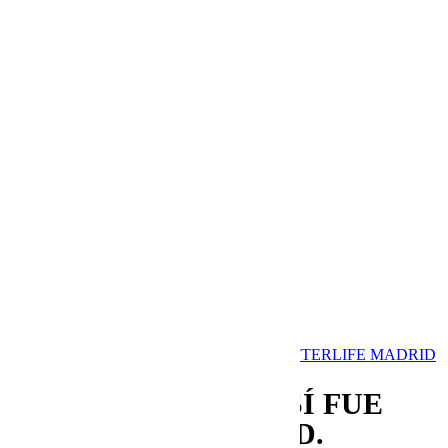
Noticias
Music
Entrevistas
Bullshit
Hola Sundays
Exciting Places
Laboratorio Sonoro
In The Studio
Mapping
Series&Bullshit
Snacks Sonoros
Partners in crime
Memorias
Aquellos maravillosos años
My First Time
Revistas
ASÍ FUE
AFTERLIFE MADRID.