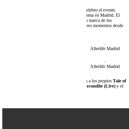
El pasado fin de semana,
3 y 4 de marzo
, se celebro el evento
de
Afterlife Madrid
en el Recinto Ferial de Ifema en Madrid. El
concepto que está arrasando por todo el mundo marca de los
italianos
Tale of Us
, atraviesa uno de sus mejores momentos desde
su creación.
Afterlife Madrid
Afterlife Madrid
Afterlife Madrid
Afterlife Madrid
Afterlife Madrid
Afterlife Madrid
El line upo del evento tuvo como protagonistas a los propios
Tale of
Us
acompañados de
Adriatique, Massano, Recondite (Live)
y el
malagueño
Marino Canal
.
Así fue
Afterlife Madrid
.