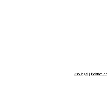
SPOTIFY
Sobre nosotros
|
Hola Sundays!
|
Contacto
|
Aviso legal
|
Política de
cookies