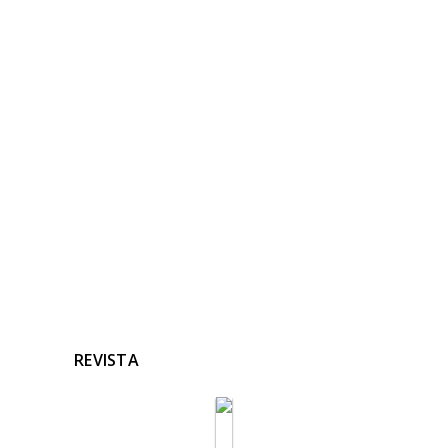
NOTICIAS
RELACIONADAS
Ninguna noticia relacionada
REVISTA