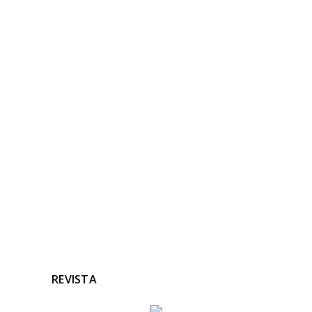
NOTICIAS
RELACIONADAS
Ninguna noticia relacionada
REVISTA