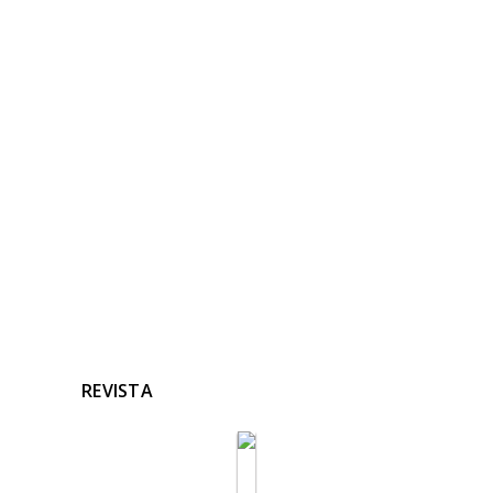
NOTICIAS
RELACIONADAS
Ninguna noticia relacionada
REVISTA