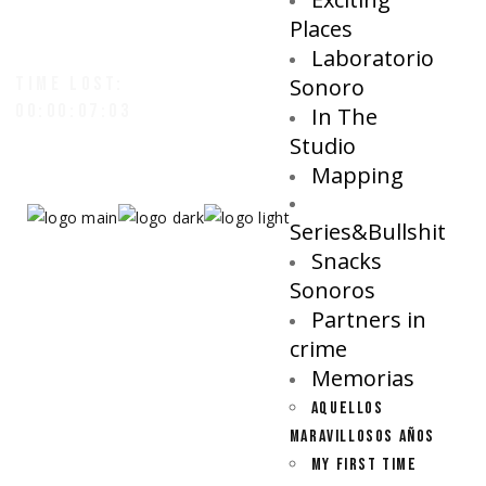
Places
Laboratorio
TIME LOST:
Sonoro
00:00:07:06
In The
Studio
Mapping
Series&Bullshit
Snacks
Sonoros
Partners in
crime
Memorias
AQUELLOS
MARAVILLOSOS AÑOS
MY FIRST TIME