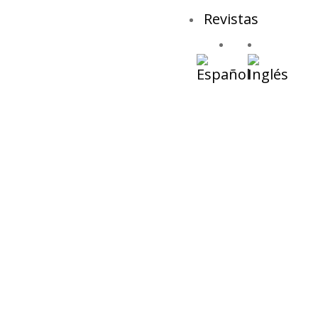
Revistas
El Ayuntamient
chiringuitos e
trabajando sin 