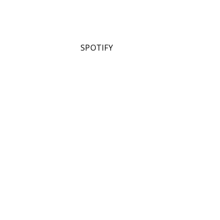
anto de
tja den
terías-
han debido
SPOTIFY