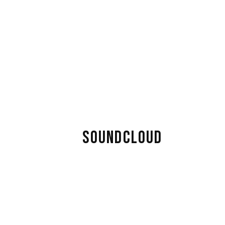
uejas por
a
robar que
es se
icencia de
ssa); Soul
SOUNDCLOUD
 organizaban
y
ertos se han
echo
parcial de