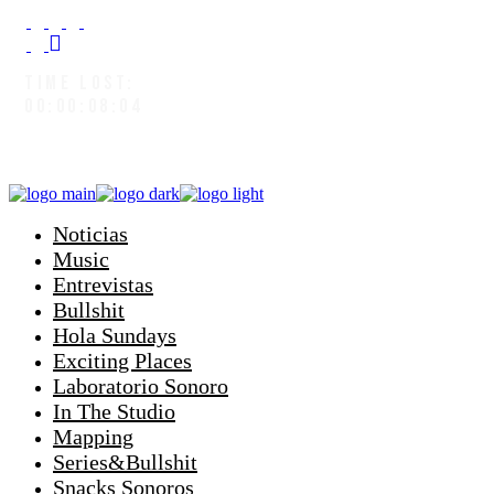
TIME LOST:
00:00:08:06
Noticias
Music
Entrevistas
Bullshit
Hola Sundays
Exciting Places
Laboratorio Sonoro
In The Studio
Mapping
Series&Bullshit
Snacks Sonoros