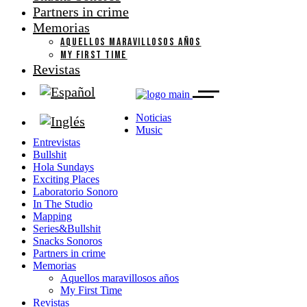
Partners in crime
Memorias
AQUELLOS MARAVILLOSOS AÑOS
MY FIRST TIME
Revistas
Noticias
Music
Entrevistas
Bullshit
Hola Sundays
Exciting Places
Laboratorio Sonoro
In The Studio
Mapping
Series&Bullshit
Snacks Sonoros
Partners in crime
Memorias
Aquellos maravillosos años
My First Time
Revistas