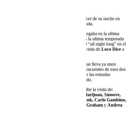
SPACE IBIZA
Carl Cox
y
Loco dice
cada año consiguen hacer de su noche en
Space
una de las mejores noches de la temporada.
Si en los últimos años la visita de
Loco Dice
llegaba en la ultima
semana de la fiesta de Carl, este año, ya que es la ultima temporada
de
Space
, y
Carl Cox
realizara un set especial “all night long” en el
cierre de temporada, por lo que se adelanta la visita de
Loco Dice
a
este Martes 23 de Agosto.
Siendo agosto, siendo la fiesta de
Carl Cox
, que lleva ya unos
cuantos “sold out” esta temporada y siendo el encuentro de esos dos
artistas tan queridos, te recomendamos comprar las entradas
anticipadas, ya que el “sold out” esta garantizado.
Además de
Loco Dice
, esta semana Space recibe la visita de:
Magda, Masters At Work, Artwork, Igor Marijuan, Smoove,
DJ Cheeba, Mr.Doris, The Allergies Mo’Funk, Carlo Gambino,
Joe Morris, Steve Jones, Lee Guthrie, Sam Graham
y
Andrea
De Niro
.