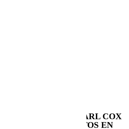
Noticias
Music
Entrevistas
Bullshit
Hola Sundays
Exciting Places
Laboratorio Sonoro
In The Studio
Mapping
Series&Bullshit
Snacks Sonoros
Partners in crime
Memorias
Aquellos maravillosos años
My First Time
Revistas
CARL COX
Y LOCO DICE, JUNTOS EN