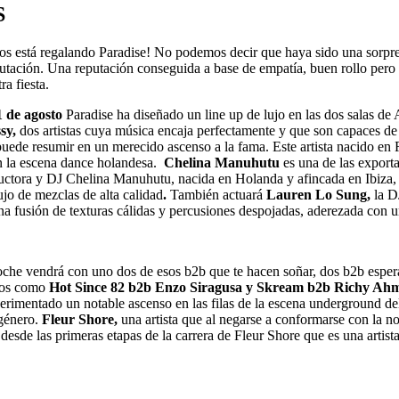
S
 está regalando Paradise! No podemos decir que haya sido una sorpresa
utación. Una reputación conseguida a base de empatía, buen rollo pero 
ra fiesta.
1 de agosto
Paradise ha diseñado un line up de lujo en las dos salas 
sy,
dos artistas cuya música encaja perfectamente y que son capaces 
 puede resumir en un merecido ascenso a la fama. Este artista nacido e
 la escena dance holandesa.
Chelina Manuhutu
es una de las expor
ductora y DJ Chelina Manuhutu, nacida en Holanda y afincada en Ibiza,
lujo de mezclas de alta calidad
.
También actuará
Lauren Lo Sung,
la D
a fusión de texturas cálidas y percusiones despojadas, aderezada con 
 noche vendrá con uno dos de esos b2b que te hacen soñar, dos b2b esper
icos como
Hot Since 82 b2b Enzo Siragusa y Skream b2b Richy Ah
erimentado un notable ascenso en las filas de la escena underground del 
género.
Fleur Shore,
una artista que al negarse a conformarse con la 
 desde las primeras etapas de la carrera de Fleur Shore que es una artista