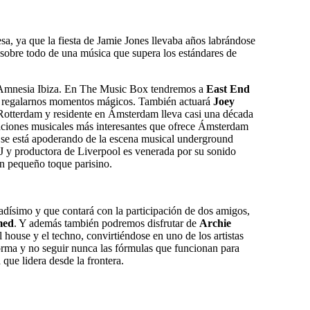
, ya que la fiesta de Jamie Jones llevaba años labrándose
sobre todo de una música que supera los estándares de
de Amnesia Ibiza. En The Music Box tendremos a
East End
de regalarnos momentos mágicos. También actuará
Joey
n Rotterdam y residente en Ámsterdam lleva casi una década
taciones musicales más interesantes que ofrece Ámsterdam
 se está apoderando de la escena musical underground
J y productora de Liverpool es venerada por su sonido
un pequeño toque parisino.
adísimo y que contará con la participación de dos amigos,
med
. Y además también podremos disfrutar de
Archie
house y el techno, convirtiéndose en uno de los artistas
norma y no seguir nunca las fórmulas que funcionan para
 que lidera desde la frontera.