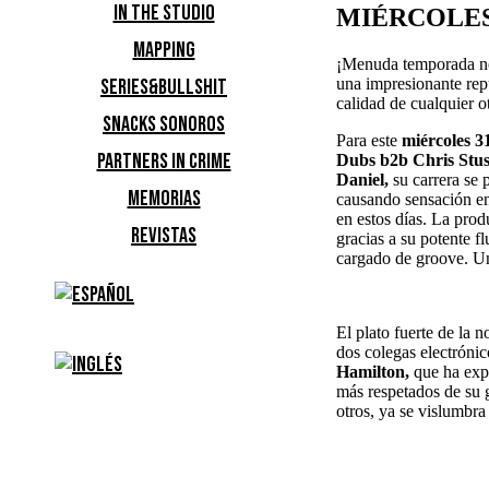
IN THE STUDIO
MIÉRCOLE
MAPPING
¡Menuda temporada nos
una impresionante rep
SERIES&BULLSHIT
calidad de cualquier ot
SNACKS SONOROS
Para este
miércoles 3
PARTNERS IN CRIME
Dubs b2b Chris Stus
Daniel,
su carrera se
MEMORIAS
causando sensación en
en estos días. La pro
REVISTAS
gracias a su potente f
cargado de groove. Un
El plato fuerte de la
dos colegas electrón
Hamilton,
que ha exp
más respetados de su 
otros, ya se vislumbra