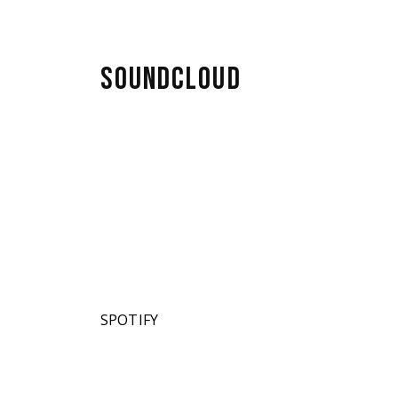
SOUNDCLOUD
de
nuevo
. El
mbién
La
SPOTIFY
po de
so de