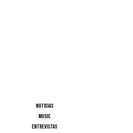
sáb
NOTICIAS
Claptone
MUSIC
electróni
ENTREVISTAS
es un lug