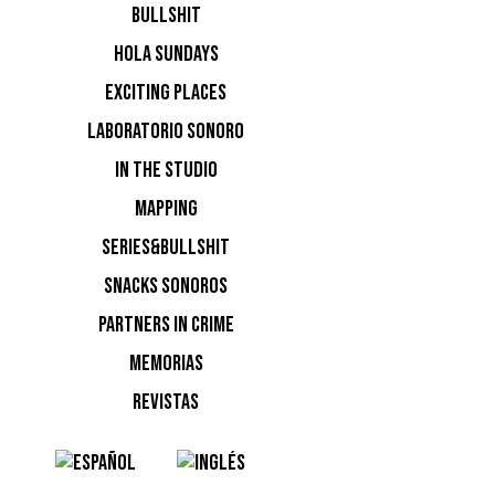
BULLSHIT
sonido. E
HOLA SUNDAYS
temporada
EXCITING PLACES
atmósfera
The Masq
LABORATORIO SONORO
IN THE STUDIO
MAPPING
SERIES&BULLSHIT
SNACKS SONOROS
a Clapton
PARTNERS IN CRIME
primer añ
MEMORIAS
en cuanto 
REVISTAS
energía f
Claptone 
la máscar