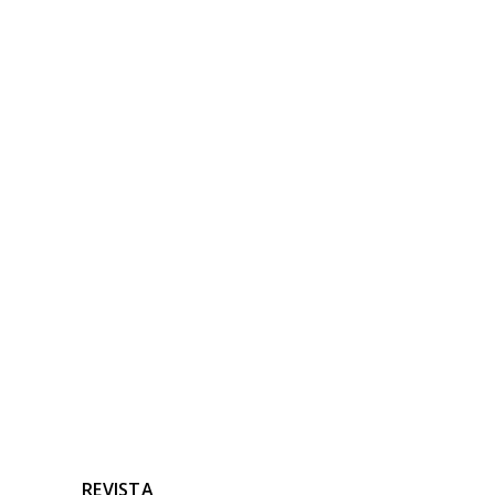
NOTICIAS
RELACIONADAS
Ninguna noticia relacionada
REVISTA