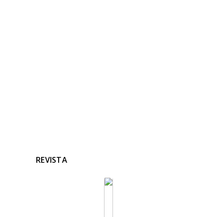
NOTICIAS
RELACIONADAS
Ninguna noticia relacionada
REVISTA