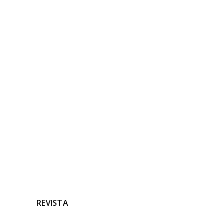
NOTICIAS
RELACIONADAS
Ninguna noticia relacionada
REVISTA