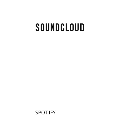
ne,
SOUNDCLOUD
ables
 en
SPOTIFY
rna
esto