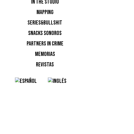
IN THE STUDIO
es más qu
MAPPING
magia de 
SERIES&BULLSHIT
a nosotro
SNACKS SONOROS
era para 
vosotros!
PARTNERS IN CRIME
MEMORIAS
REVISTAS
«A lo lar
constante
house que
la bienve