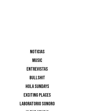
Folamour,
MK,
NOTICIAS
MUSIC
ENTREVISTAS
«Estamos 
BULLSHIT
hogar. De
HOLA SUNDAYS
en la pis
EXCITING PLACES
una de la
residenci
LABORATORIO SONORO
perfecta 