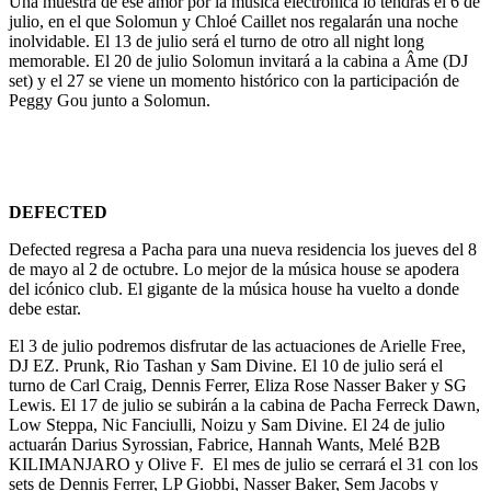
Una muestra de ese amor por la música electrónica lo tendrás el 6 de
julio, en el que Solomun y Chloé Caillet nos regalarán una noche
inolvidable. El 13 de julio será el turno de otro all night long
memorable. El 20 de julio Solomun invitará a la cabina a Âme (DJ
set) y el 27 se viene un momento histórico con la participación de
Peggy Gou junto a Solomun.
DEFECTED
Defected regresa a Pacha para una nueva residencia los jueves del 8
de mayo al 2 de octubre. Lo mejor de la música house se apodera
del icónico club. El gigante de la música house ha vuelto a donde
debe estar.
El 3 de julio podremos disfrutar de las actuaciones de Arielle Free,
DJ EZ. Prunk, Rio Tashan y Sam Divine. El 10 de julio será el
turno de Carl Craig, Dennis Ferrer, Eliza Rose Nasser Baker y SG
Lewis. El 17 de julio se subirán a la cabina de Pacha Ferreck Dawn,
Low Steppa, Nic Fanciulli, Noizu y Sam Divine. El 24 de julio
actuarán Darius Syrossian, Fabrice, Hannah Wants, Melé B2B
KILIMANJARO y Olive F. El mes de julio se cerrará el 31 con los
sets de Dennis Ferrer, LP Giobbi, Nasser Baker, Sem Jacobs y