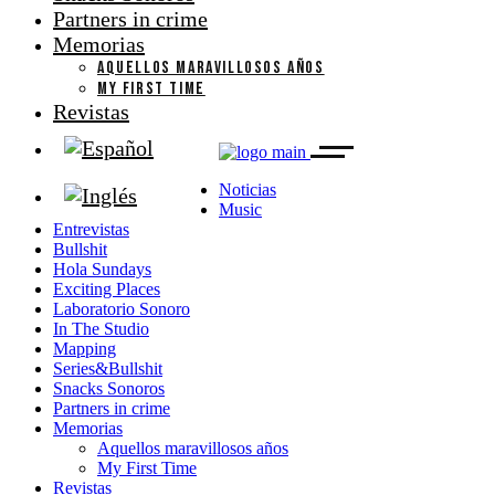
Partners in crime
Memorias
AQUELLOS MARAVILLOSOS AÑOS
MY FIRST TIME
Revistas
Noticias
Music
Entrevistas
Bullshit
Hola Sundays
Exciting Places
Laboratorio Sonoro
In The Studio
Mapping
Series&Bullshit
Snacks Sonoros
Partners in crime
Memorias
Aquellos maravillosos años
My First Time
Revistas