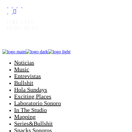
TIME LOST:
00:00:09:04
Noticias
Music
Entrevistas
Bullshit
Hola Sundays
Exciting Places
Laboratorio Sonoro
In The Studio
Mapping
Series&Bullshit
Snacks Sonoros