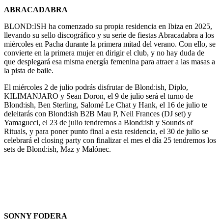
ABRACADABRA
BLOND:ISH ha comenzado su propia residencia en Ibiza en 2025,
llevando su sello discográfico y su serie de fiestas Abracadabra a los
miércoles en Pacha durante la primera mitad del verano. Con ello, se
convierte en la primera mujer en dirigir el club, y no hay duda de
que desplegará esa misma energía femenina para atraer a las masas a
la pista de baile.
El miércoles 2 de julio podrás disfrutar de Blond:ish, Diplo,
KILIMANJARO y Sean Doron, el 9 de julio será el turno de
Blond:ish, Ben Sterling, Salomé Le Chat y Hank, el 16 de julio te
deleitarás con Blond:ish B2B Mau P, Neil Frances (DJ set) y
Yamagucci, el 23 de julio tendremos a Blond:ish y Sounds of
Rituals, y para poner punto final a esta residencia, el 30 de julio se
celebrará el closing party con finalizar el mes el día 25 tendremos los
sets de Blond:ish, Maz y Malónec.
SONNY FODERA