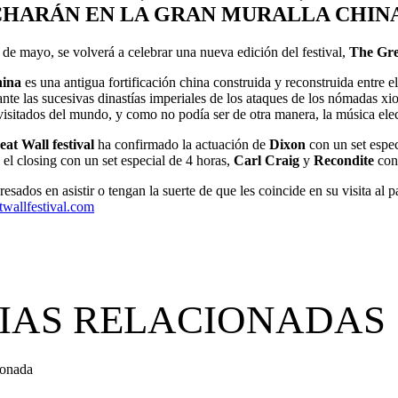
CHARÁN EN LA GRAN MURALLA CHIN
de mayo, se volverá a celebrar una nueva edición del festival,
The Gre
hina
es una antigua fortificación china construida y reconstruida entre el
ante las sucesivas dinastías imperiales de los ataques de los nómadas
itados del mundo, y como no podía ser de otra manera, la música electr
at Wall festival
ha confirmado la actuación de
Dixon
con un set espec
 el closing con un set especial de 4 horas,
Carl Craig
y
Recondite
con
eresados en asistir o tengan la suerte de que les coincide en su visita al
atwallfestival.com
IAS RELACIONADAS
ionada