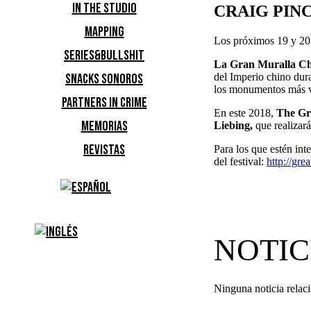
IN THE STUDIO
CRAIG PIN
MAPPING
Los próximos 19 y 20 
SERIES&BULLSHIT
La Gran Muralla C
del Imperio chino dur
SNACKS SONOROS
los monumentos más vis
PARTNERS IN CRIME
En este 2018,
The Gre
MEMORIAS
Liebing,
que realizará
REVISTAS
Para los que estén int
del festival:
http://gre
NOTIC
Ninguna noticia relac