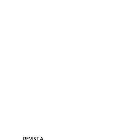
Carola
NOTICIAS
RELACIONADAS
Ninguna noticia relacionada
REVISTA