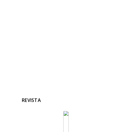
NOTICIAS
RELACIONADAS
Ninguna noticia relacionada
REVISTA