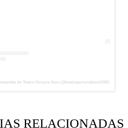
mpartida de Teatro Pereyra Ibiza (@teatropereyraibiza1898)
IAS RELACIONADAS