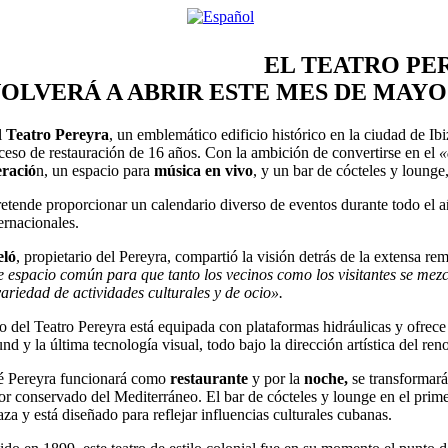
EL TEATRO PER
OLVERÁ A ABRIR ESTE MES DE MAYO 
l
Teatro Pereyra
, un emblemático edificio histórico en la ciudad de I
ceso de restauración de 16 años. Con la ambición de convertirse en el
«
eració
n, un espacio para
música en vivo
, y un bar de cócteles y lounge
etende proporcionar un calendario diverso de eventos durante todo el añ
ernacionales.
eló
, propietario del Pereyra, compartió la visión detrás de la extensa r
de espacio común para que tanto los vecinos como los visitantes se mezc
variedad de actividades culturales y de ocio».
ro del Teatro Pereyra está equipada con plataformas hidráulicas y ofre
d y la última tecnología visual, todo bajo la dirección artística del 
é Pereyra funcionará como
restaurante
y por la
noche,
se transformar
or conservado del Mediterráneo. El bar de cócteles y lounge en el prim
aza y está diseñado para reflejar influencias culturales cubanas.