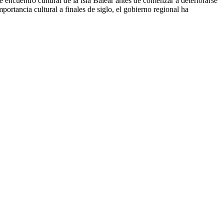
 encuentro cultural de la isla Balear antes de comenzar a deteriorarse
portancia cultural a finales de siglo, el gobierno regional ha