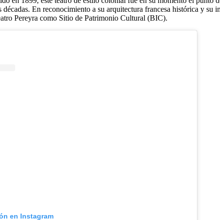
do en 1899, este teatro de estilo colonial fue en su momento el punto de
es décadas. En reconocimiento a su arquitectura francesa histórica y su im
eatro Pereyra como Sitio de Patrimonio Cultural (BIC).
ión en Instagram