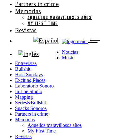
Partners in crime
Memorias
AQUELLOS MARAVILLOSOS AÑOS
MY FIRST TIME
Revistas
Noticias
Music
Entrevistas
Bullshit
Hola Sundays
Exciting Places
Laboratorio Sonoro
In The Studio
Mapping
Series&Bullshit
Snacks Sonoros
Partners in crime
Memorias
Aquellos maravillosos años
My First Time
Revistas