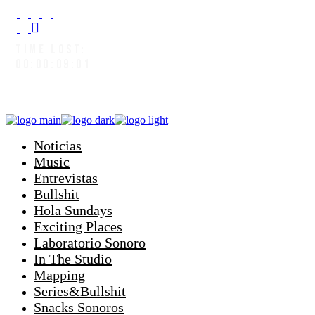
TIME LOST:
00:00:09:05
Noticias
Music
Entrevistas
Bullshit
Hola Sundays
Exciting Places
Laboratorio Sonoro
In The Studio
Mapping
Series&Bullshit
Snacks Sonoros