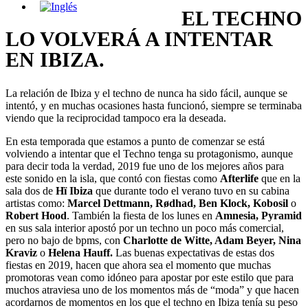
EL TECHNO
LO VOLVERÁ A INTENTAR
EN IBIZA.
La relación de Ibiza y el techno de nunca ha sido fácil, aunque se
intentó, y en muchas ocasiones hasta funcionó, siempre se terminaba
viendo que la reciprocidad tampoco era la deseada.
En esta temporada que estamos a punto de comenzar se está
volviendo a intentar que el Techno tenga su protagonismo, aunque
para decir toda la verdad, 2019 fue uno de los mejores años para
este sonido en la isla, que contó con fiestas como
Afterlife
que en la
sala dos de
Hï Ibiza
que durante todo el verano tuvo en su cabina
artistas como:
Marcel Dettmann, Rødhad, Ben Klock, Kobosil
o
Robert Hood
. También la fiesta de los lunes en
Amnesia, Pyramid
en sus sala interior apostó por un techno un poco más comercial,
pero no bajo de bpms, con
Charlotte de Witte, Adam Beyer, Nina
Kraviz
o
Helena Hauff.
Las buenas expectativas de estas dos
fiestas en 2019, hacen que ahora sea el momento que muchas
promotoras vean como idóneo para apostar por este estilo que para
muchos atraviesa uno de los momentos más de “moda” y que hacen
acordarnos de momentos en los que el techno en Ibiza tenía su peso