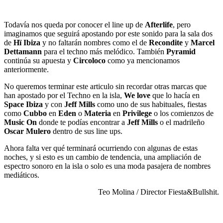
Todavía nos queda por conocer el line up de
Afterlife
, pero
imaginamos que seguirá apostando por este sonido para la sala dos
de
Hï Ibiza
y no faltarán nombres como el de
Recondite
y
Marcel
Dettamann
para el techno más melódico. También
Pyramid
continúa su apuesta y
Circoloco
como ya mencionamos
anteriormente.
No queremos terminar este articulo sin recordar otras marcas que
han apostado por el Techno en la isla,
We love
que lo hacía en
Space Ibiza
y con
Jeff Mills
como uno de sus habituales, fiestas
como
Cubbo
en
Eden
o
Materia
en
Privilege
o los comienzos de
Music On
donde te podías encontrar a
Jeff Mills
o el madrileño
Oscar Mulero
dentro de sus line ups.
Ahora falta ver qué terminará ocurriendo con algunas de estas
noches, y si esto es un cambio de tendencia, una ampliación de
espectro sonoro en la isla o solo es una moda pasajera de nombres
mediáticos.
Teo Molina / Director Fiesta&Bullshit.