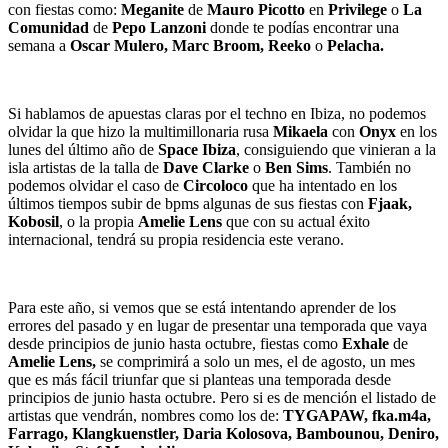
con fiestas como:
Meganite
de
Mauro Picotto
en
Privilege
o
La
Comunidad
de
Pepo Lanzoni
donde te podías encontrar una
semana a
Oscar Mulero, Marc Broom, Reeko
o
Pelacha.
Si hablamos de apuestas claras por el techno en Ibiza, no podemos
olvidar la que hizo la multimillonaria rusa
Mikaela
con
Onyx
en los
lunes del último año de
Space Ibiza
, consiguiendo que vinieran a la
isla artistas de la talla de
Dave Clarke
o
Ben Sims
. También no
podemos olvidar el caso de
Circoloco
que ha intentado en los
últimos tiempos subir de bpms algunas de sus fiestas con
Fjaak,
Kobosil
, o la propia
Amelie Lens
que con su actual éxito
internacional, tendrá su propia residencia este verano.
Para este año, si vemos que se está intentando aprender de los
errores del pasado y en lugar de presentar una temporada que vaya
desde principios de junio hasta octubre, fiestas como
Exhale
de
Amelie Lens,
se comprimirá a solo un mes, el de agosto, un mes
que es más fácil triunfar que si planteas una temporada desde
principios de junio hasta octubre. Pero si es de mención el listado de
artistas que vendrán, nombres como los de:
TYGAPAW, fka.m4a,
Farrago, Klangkuenstler, Daria Kolosova, Bambounou, Deniro,