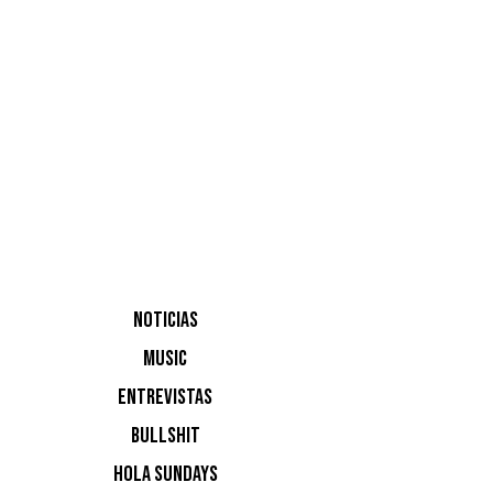
Gou
Este trac
y su prim
inspirado
presente
NOTICIAS
MUSIC
ENTREVISTAS
BULLSHIT
HOLA SUNDAYS