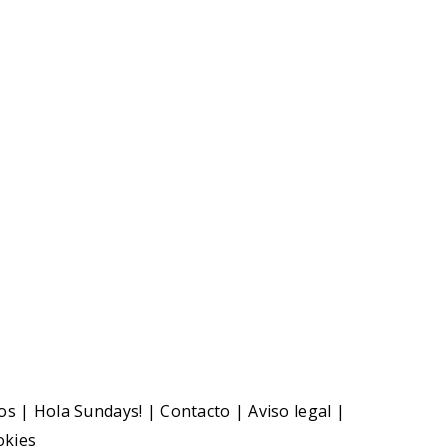
CIAS RELACIONADAS
oticia relacionada
os
|
Hola Sundays!
|
Contacto
|
Aviso legal
|
okies