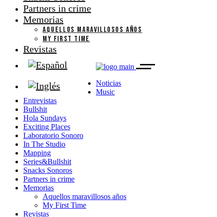
Partners in crime
Memorias
AQUELLOS MARAVILLOSOS AÑOS
MY FIRST TIME
Revistas
Noticias
Music
Entrevistas
Bullshit
Hola Sundays
Exciting Places
Laboratorio Sonoro
In The Studio
Mapping
Series&Bullshit
Snacks Sonoros
Partners in crime
Memorias
Aquellos maravillosos años
My First Time
Revistas