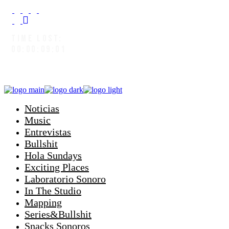
TIME LOST:
00:00:09:03
Noticias
Music
Entrevistas
Bullshit
Hola Sundays
Exciting Places
Laboratorio Sonoro
In The Studio
Mapping
Series&Bullshit
Snacks Sonoros