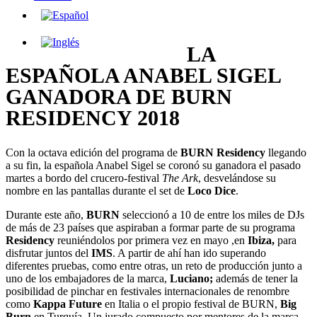
LA
ESPAÑOLA ANABEL SIGEL
GANADORA DE BURN
RESIDENCY 2018
Con la octava edición del programa de
BURN Residency
llegando
a su fin, la española Anabel Sigel se coronó su ganadora el pasado
martes a bordo del crucero-festival
The Ark
, desvelándose su
nombre en las pantallas durante el set de
Loco Dice
.
Durante este año,
BURN
seleccionó a 10 de entre los miles de DJs
de más de 23 países que aspiraban a formar parte de su programa
Residency
reuniéndolos por primera vez en mayo ,en
Ibiza,
para
disfrutar juntos del
IMS
. A partir de ahí han ido superando
diferentes pruebas, como entre otras, un reto de producción junto a
uno de los embajadores de la marca,
Luciano;
además de tener la
posibilidad de pinchar en festivales internacionales de renombre
como
Kappa Future
en Italia o el propio festival de BURN,
Big
Burn
en Turquía. Un jurado compuesto por mentores de la marca