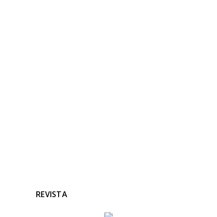
NOTICIAS
RELACIONADAS
Ninguna noticia relacionada
REVISTA