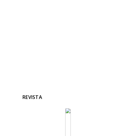
NOTICIAS
RELACIONADAS
Ninguna noticia relacionada
REVISTA