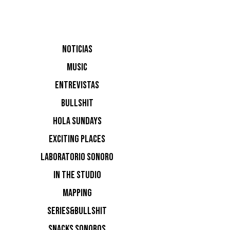
estética 
NOTICIAS
MUSIC
ENTREVISTAS
BULLSHIT
AÑOS 
HOLA SUNDAYS
NACIM
EXCITING PLACES
LABORATORIO SONORO
IN THE STUDIO
MAPPING
SERIES&BULLSHIT
SNACKS SONOROS