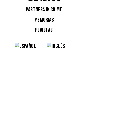
PARTNERS IN CRIME
MEMORIAS
DE FR
REVISTAS
Y MO
Monegros
2010–
ICÓNI