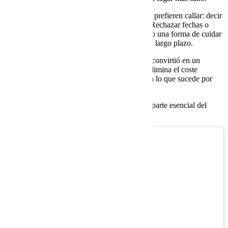
El artista también abordó un tema que muchos prefieren callar: decir
“no”
en esta industria suele malinterpretarse. Rechazar fechas o
colaboraciones no es falta de compromiso, sino una forma de cuidar
el bienestar y construir una carrera sostenible a largo plazo.
Más que un comunicado, lo de Funk Tribu se convirtió en un
recordatorio urgente: amar lo que se hace no elimina el coste
emocional y el éxito externo no siempre refleja lo que sucede por
dentro.
La música continúa, pero cuidarse también es parte esencial del
viaje.