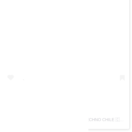
Ver esta publicación en Instagram
Una publicación compartida de ESCENA TECHNO CHILE 🇨🇱 (@escenatechnochile)