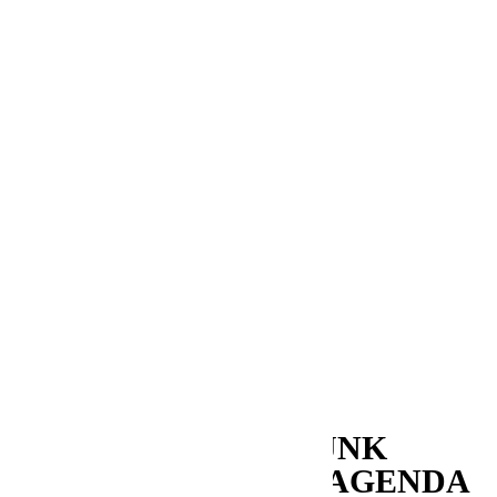
Noticias
Music
Entrevistas
Bullshit
Hola Sundays
Exciting Places
Laboratorio Sonoro
In The Studio
Mapping
Series&Bullshit
Snacks Sonoros
Partners in crime
Memorias
Aquellos maravillosos años
My First Time
Revistas
FUNK
TRIBU REDUCE SU AGENDA