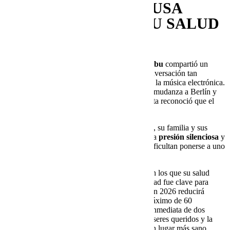
Y ANUNCIA UNA PAUSA
PARA PRIORIZAR SU SALUD
MENTAL.
Ayer, el DJ y productor colombiano
Funk Tribu
compartió un
comunicado en su Instagram abriendo una conversación tan
necesaria como incómoda: la
salud mental
en la música electrónica.
Tras más de tres años de giras constantes, una mudanza a Berlín y
un crecimiento acelerado de su carrera, el artista reconoció que el
ritmo que llevaba se volvió insostenible.
Aunque agradecido por el apoyo de su equipo, su familia y sus
amigos,
Funk Tribu
fue claro al señalar que la
presión silenciosa
y
las
expectativas del entorno
muchas veces dificultan ponerse a uno
mismo en primer lugar.
En su mensaje, explicó que hubo momentos en los que su salud
mental no estaba bien, y que aceptar esa realidad fue clave para
tomar una decisión valiente:
bajar el ritmo
. En 2026 reducirá
significativamente su agenda, pasando a un máximo de 60
presentaciones al año, y se tomará una pausa inmediata de dos
meses sin giras para priorizar el descanso, sus seres queridos y la
reconexión con el estudio y la música desde un lugar más sano.