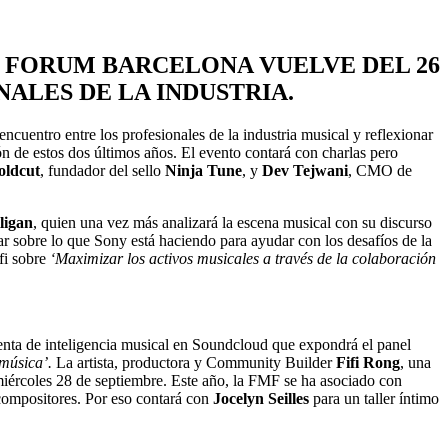
 FORUM BARCELONA VUELVE DEL 26
NALES DE LA INDUSTRIA.
ncuentro entre los profesionales de la industria musical y reflexionar
ón de estos dos últimos años. El evento contará con charlas pero
oldcut
, fundador del sello
Ninja Tune
, y
Dev Tejwani
, CMO de
ligan
, quien una vez más analizará la escena musical con su discurso
lar sobre lo que Sony está haciendo para ayudar con los desafíos de la
ifi sobre
‘Maximizar los activos musicales a través de la colaboración
denta de inteligencia musical en Soundcloud que expondrá el panel
 música’.
La artista, productora y Community Builder
Fifi Rong
, una
miércoles 28 de septiembre. Este año, la FMF se ha asociado con
s compositores. Por eso contará con
Jocelyn Seilles
para un taller íntimo