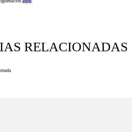
programación
aquí
.
IAS RELACIONADAS
ionada