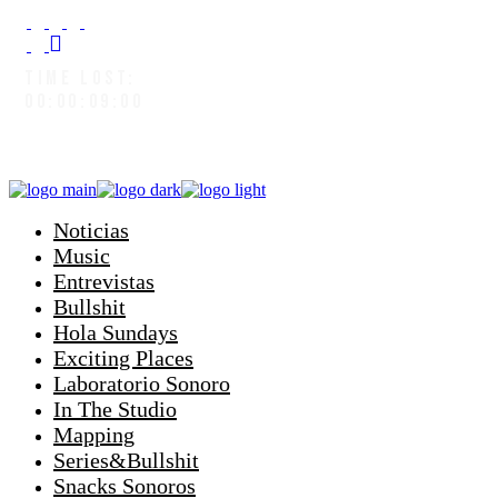
TIME LOST:
00:00:09:05
Noticias
Music
Entrevistas
Bullshit
Hola Sundays
Exciting Places
Laboratorio Sonoro
In The Studio
Mapping
Series&Bullshit
Snacks Sonoros