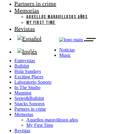
Partners in crime
Memorias
AQUELLOS MARAVILLOSOS AÑOS
MY FIRST TIME
Revistas
Noticias
Music
Entrevistas
Bullshit
Hola Sundays
Exciting Places
Laboratorio Sonoro
In The Studio
Mapping
Series&Bullshit
Snacks Sonoros
Partners in crime
Memorias
Aquellos maravillosos años
My First Time
Revistas