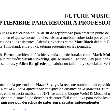
FUTURE MUSIC
EPTIEMBRE PARA REUNIR A PROFESIO
m
llega a
Barcelona
del
26 al 30 de septiembre
para crear un punto de e
bio en el que se encuentra el ecosistema musical, sobre todo por el par
irigidos a los asistentes. Además, expertos como
Matt Black
del dúo
C
r Timbaland, entre otrxs, estarán presentes en las jornadas.
ic Forum
también dará la bienvenida a profesionales como
Mark Mul
a la reflexión;
Sarah Pickering
, que se unirá al Holistic Day para hab
escritores; y
Allen Bargfrede
, que abrirá un taller muy especial de Ver
nta con la presencia de
Hazel Savage
, la reciente nombrada vicepresi
usar la IA para aprovechar la expresión creativa en la industria de la
vas en el espacio musical de NFT, se unirá al bloque Web3 & Music el 
n de administración de derechos de autor fácil e intuitiva para todos lo
ingresos por derechos de autor para artistas independientes’.