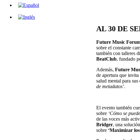
AL 30 DE S
Future Music Foru
sobre el constante cam
también con talleres d
BeatClub
, fundado po
Además,
Future Mus
de apertura que invita 
salud mental para sus 
de metadatos’.
El evento también cue
sobre
‘Cómo se puede 
de las voces más acti
Bridger
, una solució
sobre
‘Maximizar los 