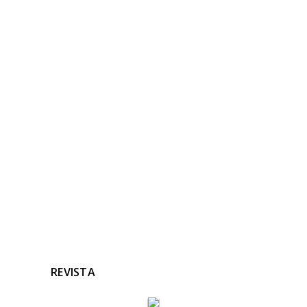
NOTICIAS
RELACIONADAS
Ninguna noticia relacionada
REVISTA