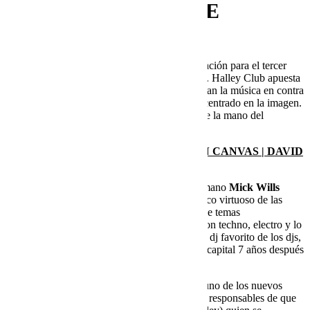
PROGRAMACIÓN DE
MARZO.
Halley Club
comparte para todos su programación para el tercer
mes del año. Firme en sus principios y valores. Halley Club apuesta
por una cultura de club con artistas que priorizan la música en contra
de las modas actuales donde el foco está más centrado en la imagen.
A destacar la visita del germano
Mick Wills
de la mano del
colectivo Liquor en colaboración con Halley.
SAB. 5 MARZO. MICK WILLS | DEVON CANVAS | DAVID
PONZIANO
Arrancamos con
Liquor
contando con el germano
Mick Wills
(Frigio, Aspecto Humano). Mick es un auténtico virtuoso de las
mezclas donde predominan sus propios edits de temas
ebm/wave/synth, hilados de forma magistral con techno, electro y lo
que se tercie. Será todo un viaje de 3 horas. El dj favorito de los djs,
el bueno de Mick pisa de nuevo el suelo de la capital 7 años después
de su última visita, aquella histórica noche.
Completan el cartel
Devon Canvas
(Liquor) uno de los nuevos
flamantes fichajes de la escudería y uno de los responsables de que