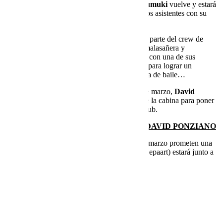
El tercer tiempo viene con tres actuaciones.
Pumuki
vuelve y estará
de nuevo en cabina para hacer bailar a todos los asistentes con su
ritmo underground y desenfadado.
Modesto
, uno de los líderes de Phoenix Bar y parte del crew de
Logical Records. Es un agitador de la noche malasañera y
melómano por naturaleza que vuelve a Halley con una de sus
sesiones llenas de dinámica y matices oscuros para lograr un
ambiente lleno de acción y diversión en la pista de baile…
Para concluir y seguir cuidando cada noche de marzo,
David
Ponziano
estará presente desde los mandos de la cabina para poner
su selección en una nueva noche de Halley Club.
SAB. 26 MARZO. FRAN ZARAGOZA | DAVID PONZIANO
Y como modo de punto y final para el mes de marzo prometen una
noche donde
Fran Zaragoza
(50% del dúo Depaart) estará junto a
David Ponziano
para cerrar el mes.
Consigue tus entradas
aquí