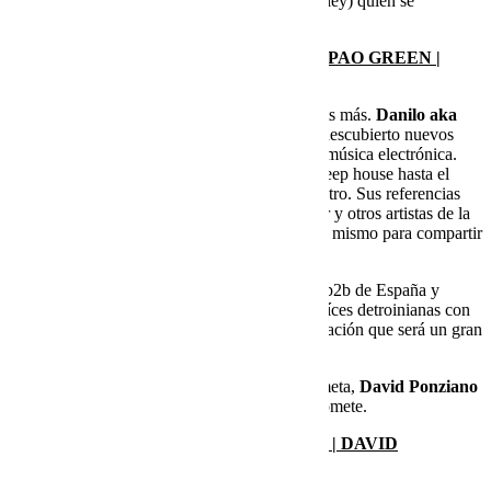
todo esto sea posible, y
David Ponziano
(Halley) quien se
encargará de cerrar de la noche.
SAB. 12 MARZO. DANILO | AGUA B2B PAO GREEN |
DAVID PONZIANO
El segundo sábado formato b2b junto a 2 djsets más.
Danilo aka
Roman Danilo
afincado en Berlín donde ha descubierto nuevos
horizontes y ha perfeccionado su gusto por la música electrónica.
Ampliando sus influencias que van desde el deep house hasta el
minimal techno, pasando por sonidos más electro. Sus referencias
son artistas como Zip, Ion Ludwig, Onur Özer y otros artistas de la
escena electrónica actual, ofrece lo mejor de sí mismo para compartir
su propio estilo.
Agua estará mano mano con
Pao Green
. Un b2b de España y
Francia que se unen para ofrecer un sabor a raíces detroinianas con
pureza y autenticidad. Totalmente una colaboración que será un gran
apuesta para no dejar escapar.
Como anfitrión, no puede faltar el jefe del cometa,
David Ponziano
pondrá su visión a una noche que sin duda promete.
SAB. 19 MARZO. PUMUKI | MODESTO | DAVID
PONZIANO