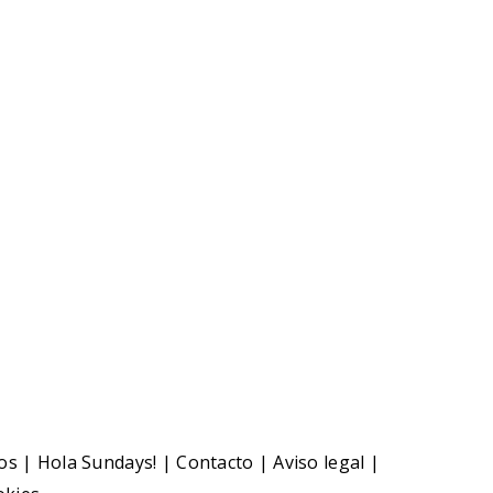
aquí
CIAS RELACIONADAS
oticia relacionada
os
|
Hola Sundays!
|
Contacto
|
Aviso legal
|