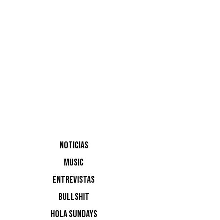
agosto,
NOTICIAS
“Estar en
MUSIC
completam
ENTREVISTAS
los que p
BULLSHIT
momento c
HOLA SUNDAYS
verano”,