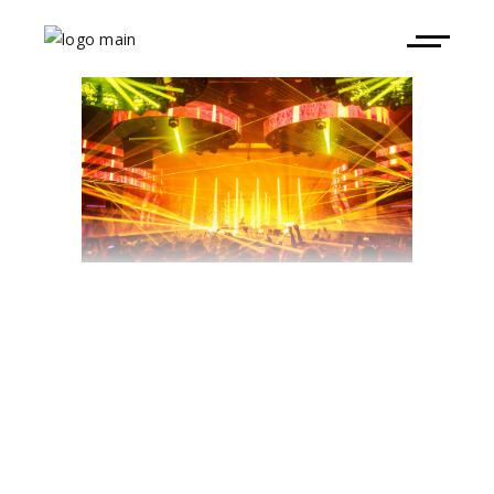
Hï Ibiza
club
número 1 del mundo
tercer
año
Top 100 Clubs de DJ Mag