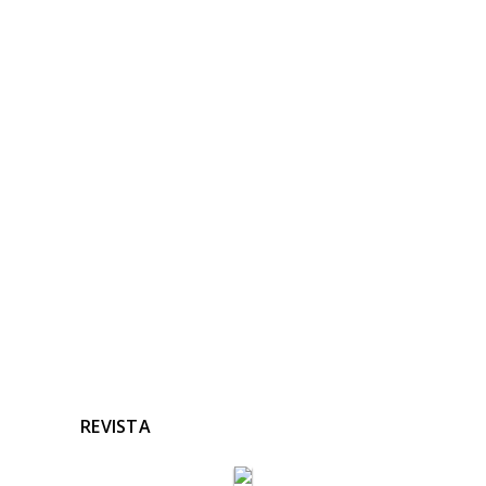
NOTICIAS
RELACIONADAS
Ninguna noticia relacionada
REVISTA