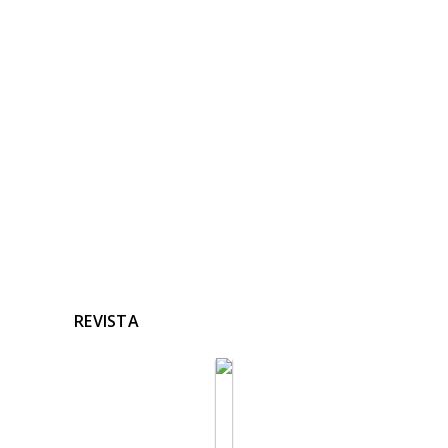
NOTICIAS
RELACIONADAS
Ninguna noticia relacionada
REVISTA