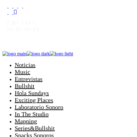
TIME LOST:
00:00:09:00
Noticias
Music
Entrevistas
Bullshit
Hola Sundays
Exciting Places
Laboratorio Sonoro
In The Studio
Mapping
Series&Bullshit
Snacks Sonoros