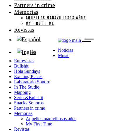
Partners in crime
Memorias
AQUELLOS MARAVILLOSOS AÑOS
MY FIRST TIME
Revistas
Noticias
Music
Entrevistas
Bullshit
Hola Sundays
Exciting Places
Laboratorio Sonoro
In The Studio
Mapping
Series&Bullshit
Snacks Sonoros
Partners in crime
Memorias
Aquellos maravillosos años
My First Time
Revistas