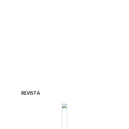
NOTICIAS
RELACIONADAS
Ninguna noticia relacionada
REVISTA