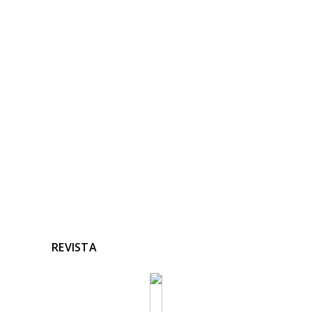
NOTICIAS
RELACIONADAS
Ninguna noticia relacionada
REVISTA