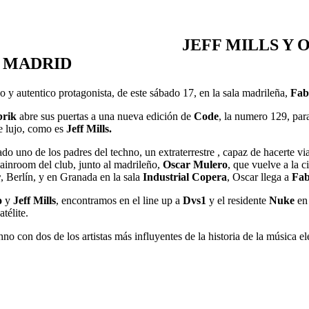
JEFF MILLS Y 
 MADRID
o y autentico protagonista, de este sábado 17, en la sala madrileña,
Fab
brik
abre sus puertas a una nueva edición de
Code
, la numero 129, par
de lujo, como es
Jeff Mills.
do uno de los padres del techno, un extraterrestre , capaz de hacerte via
ainroom del club, junto al madrileño,
Oscar Mulero
, que vuelve a la 
r
, Berlín, y en Granada en la sala
Industrial Copera
, Oscar llega a
Fab
o
y
Jeff Mills
, encontramos en el line up a
Dvs1
y el residente
Nuke
en 
atélite.
con dos de los artistas más influyentes de la historia de la música el