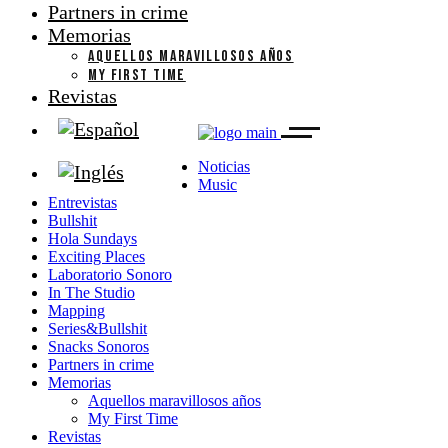
Partners in crime
Memorias
AQUELLOS MARAVILLOSOS AÑOS
MY FIRST TIME
Revistas
Noticias
Music
Entrevistas
Bullshit
Hola Sundays
Exciting Places
Laboratorio Sonoro
In The Studio
Mapping
Series&Bullshit
Snacks Sonoros
Partners in crime
Memorias
Aquellos maravillosos años
My First Time
Revistas