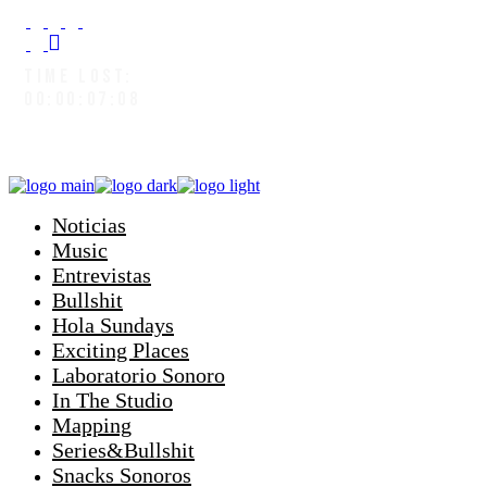
TIME LOST:
00:00:08:03
Noticias
Music
Entrevistas
Bullshit
Hola Sundays
Exciting Places
Laboratorio Sonoro
In The Studio
Mapping
Series&Bullshit
Snacks Sonoros