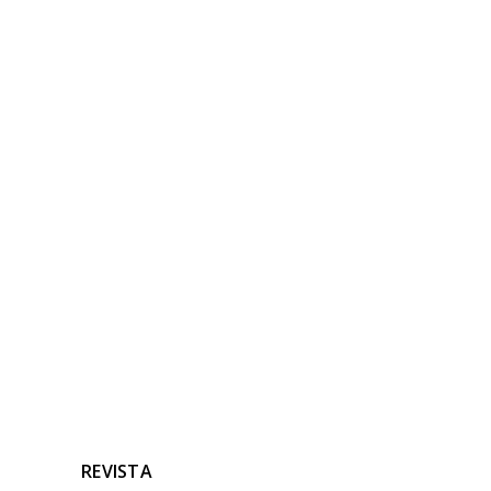
NOTICIAS
RELACIONADAS
Ninguna noticia relacionada
REVISTA